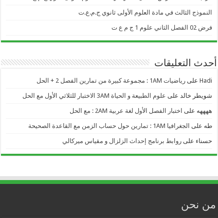
النموذج الثالث في مادة العلوم الأولى ثانوي ج.م.ع.ت
فرض 02 الفصل الثاني علوم 1 ج م ع ت
أحدث التعليقات
Hadi
على
رياضيات 1AM : مجموعة كبيرة من تمارين الفصل 2 + الحل
شويطر خالد
على
علوم الطبيعة و الحياة 3AM الاختبار للثلاثي الأول مع الحل
ههههه
على
اختبار الفصل الأول لغة عربية 2AM : مع الحل
طه
على
الجغرافيا 1AM : تمارين حول حساب الزمن مع القاعدة الصحيحة
حسناء
على
روابط برنامج إحداث الزلزال و مقياس ميركالي
من نحن