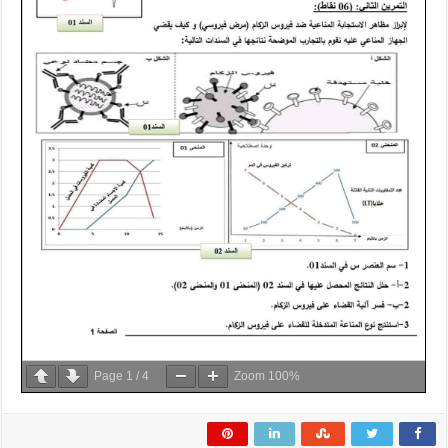
Page
1
/
4
Zoom
100%