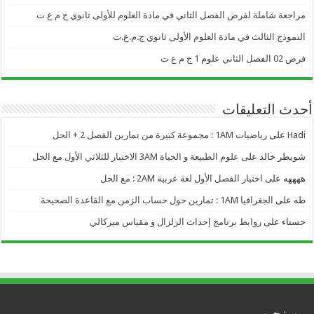
مراجعة شاملة لفرض الفصل الثاني في مادة العلوم للأولى ثانوي ج م ع ت
النموذج الثالث في مادة العلوم الأولى ثانوي ج.م.ع.ت
فرض 02 الفصل الثاني علوم 1 ج م ع ت
أحدث التعليقات
Hadi
على
رياضيات 1AM : مجموعة كبيرة من تمارين الفصل 2 + الحل
شويطر خالد
على
علوم الطبيعة و الحياة 3AM الاختبار للثلاثي الأول مع الحل
ههههه
على
اختبار الفصل الأول لغة عربية 2AM : مع الحل
طه
على
الجغرافيا 1AM : تمارين حول حساب الزمن مع القاعدة الصحيحة
حسناء
على
روابط برنامج إحداث الزلزال و مقياس ميركالي
من نحن