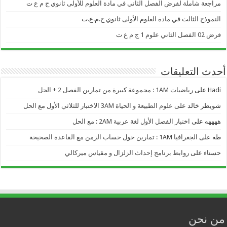
مراجعة شاملة لفرض الفصل الثاني في مادة العلوم للأولى ثانوي ج م ع ت
النموذج الثالث في مادة العلوم الأولى ثانوي ج.م.ع.ت
فرض 02 الفصل الثاني علوم 1 ج م ع ت
أحدث التعليقات
Hadi
على
رياضيات 1AM : مجموعة كبيرة من تمارين الفصل 2 + الحل
شويطر خالد
على
علوم الطبيعة و الحياة 3AM الاختبار للثلاثي الأول مع الحل
ههههه
على
اختبار الفصل الأول لغة عربية 2AM : مع الحل
طه
على
الجغرافيا 1AM : تمارين حول حساب الزمن مع القاعدة الصحيحة
حسناء
على
روابط برنامج إحداث الزلزال و مقياس ميركالي
من نحن