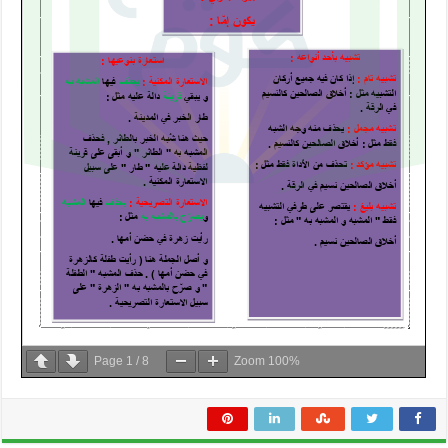
Page
1
/
8
Zoom
100%