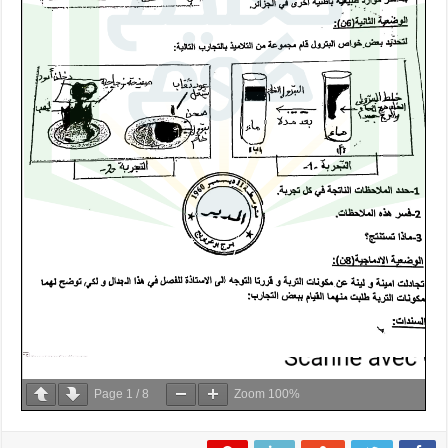
Page
1
/
8
Zoom
100%