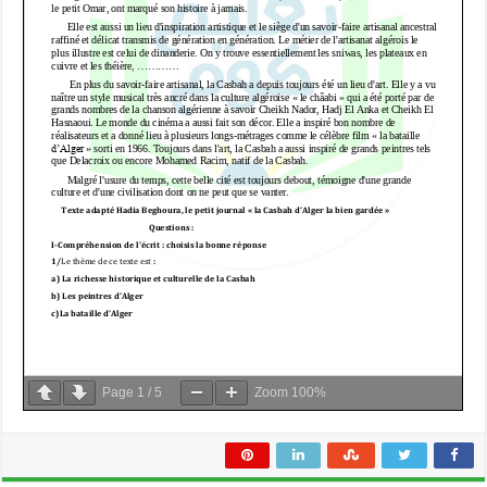
Page
1
/
5
Zoom
100%