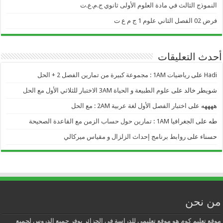
النموذج الثالث في مادة العلوم الأولى ثانوي ج.م.ع.ت
فرض 02 الفصل الثاني علوم 1 ج م ع ت
أحدث التعليقات
Hadi
على
رياضيات 1AM : مجموعة كبيرة من تمارين الفصل 2 + الحل
شويطر خالد
على
علوم الطبيعة و الحياة 3AM الاختبار للثلاثي الأول مع الحل
ههههه
على
اختبار الفصل الأول لغة عربية 2AM : مع الحل
طه
على
الجغرافيا 1AM : تمارين حول حساب الزمن مع القاعدة الصحيحة
حسناء
على
روابط برنامج إحداث الزلزال و مقياس ميركالي
من نحن
موقع تعليم كوم هو موقع تعليمي للدراسة في الجزائر يوفر جميع الدروس لجميع