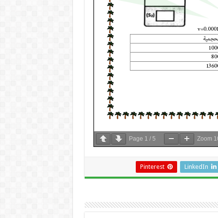
Page
1
/
5
Zoom
1
Pinterest
LinkedIn