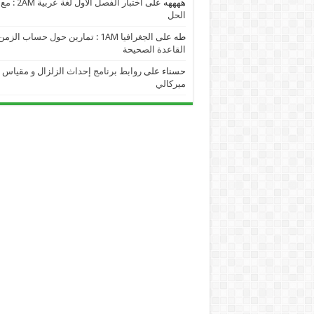
ههههه
على
اختبار الفصل الأول لغة عربية 2AM : مع
الحل
طه
على
الجغرافيا 1AM : تمارين حول حساب الز
القاعدة الصحيحة
حسناء
على
روابط برنامج إحداث الزلزال و مقياس
ميركالي