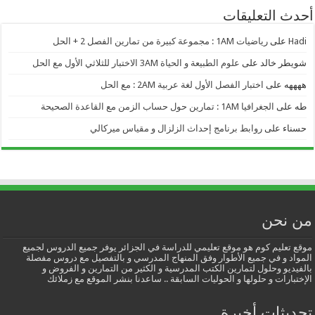
أحدث التعليقات
Hadi
على
رياضيات 1AM : مجموعة كبيرة من تمارين الفصل 2 + الحل
شويطر خالد
على
علوم الطبيعة و الحياة 3AM الاختبار للثلاثي الأول مع الحل
ههههه
على
اختبار الفصل الأول لغة عربية 2AM : مع الحل
طه
على
الجغرافيا 1AM : تمارين حول حساب الزمن مع القاعدة الصحيحة
حسناء
على
روابط برنامج إحداث الزلزال و مقياس ميركالي
من نحن
موقع تعليم كوم هو موقع تعليمي للدراسة في الجزائر يوفر جميع الدروس لجميع
المواد و في جميع الأطوار وفق المنهاج المدرسي و بالتفصيل مع دروس مفصلة
بالفيديو وحلول لتمارين الكتب المدرسية و الكثير من التمارين و الفروض و
الإختبارات و حلولها و الحوليات السابقة .. ساعدنا بنشر الموقع مع زملائك
تحديثات أخيرة