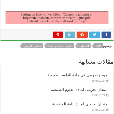
Setting up fake worker failed: "Cannot load script at:
https://imtihancom.com/wp-content/plugins/pdf-
embedder/assets/js/pdfjs/pdf.worker.min.js".
الوسوم
4AM
المقطع1
علوم الطبيعة و الحياة
ملخص الدروس
مقالات مشابهة
نموذج تجريبي في مادة العلوم الطبيعية
20/05/2024
امتحان تجريبي لمادة العلوم الطبيعية
13/05/2024
امتحان تجريبي لمادة اللغة الفرنسية
13/05/2024