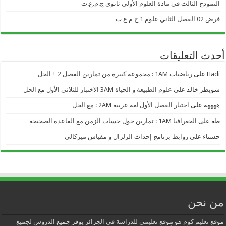
النموذج الثالث في مادة العلوم الأولى ثانوي ج.م.ع.ت
فرض 02 الفصل الثاني علوم 1 ج م ع ت
أحدث التعليقات
Hadi
على
رياضيات 1AM : مجموعة كبيرة من تمارين الفصل 2 + الحل
شويطر خالد
على
علوم الطبيعة و الحياة 3AM الاختبار للثلاثي الأول مع الحل
ههههه
على
اختبار الفصل الأول لغة عربية 2AM : مع الحل
طه
على
الجغرافيا 1AM : تمارين حول حساب الزمن مع القاعدة الصحيحة
حسناء
على
روابط برنامج إحداث الزلزال و مقياس ميركالي
من نحن
موقع تعليم كوم هو موقع تعليمي للدراسة في الجزائر يوفر جميع الدروس لجميع