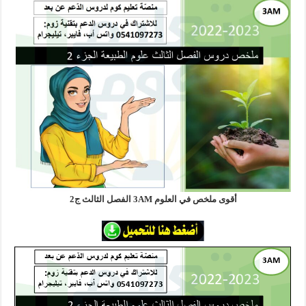
أقوى ملخص في العلوم 3AM الفصل الثالث ج2