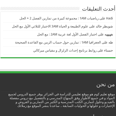
أحدث التعليقات
Hadi
على
رياضيات 1AM : مجموعة كبيرة من تمارين الفصل 2 + الحل
شويطر خالد
على
علوم الطبيعة و الحياة 3AM الاختبار للثلاثي الأول مع الحل
ههههه
على
اختبار الفصل الأول لغة عربية 2AM : مع الحل
طه
على
الجغرافيا 1AM : تمارين حول حساب الزمن مع القاعدة الصحيحة
حسناء
على
روابط برنامج إحداث الزلزال و مقياس ميركالي
من نحن
موقع تعليم كوم هو موقع تعليمي للدراسة في الجزائر يوفر جميع الدروس لجميع
المواد و في جميع الأطوار وفق المنهاج المدرسي و بالتفصيل مع دروس مفصلة
بالفيديو وحلول لتمارين الكتب المدرسية و الكثير من التمارين و الفروض و
الإختبارات و حلولها و الحوليات السابقة .. ساعدنا بنشر الموقع مع زملائك