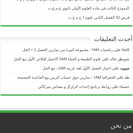
النموذج الثالث في مادة العلوم الأولى ثانوي ج.م.ع.ت
فرض 02 الفصل الثاني علوم 1 ج م ع ت
أحدث التعليقات
Hadi
على
رياضيات 1AM : مجموعة كبيرة من تمارين الفصل 2 + الحل
شويطر خالد
على
علوم الطبيعة و الحياة 3AM الاختبار للثلاثي الأول مع الحل
ههههه
على
اختبار الفصل الأول لغة عربية 2AM : مع الحل
طه
على
الجغرافيا 1AM : تمارين حول حساب الزمن مع القاعدة الصحيحة
حسناء
على
روابط برنامج إحداث الزلزال و مقياس ميركالي
من نحن