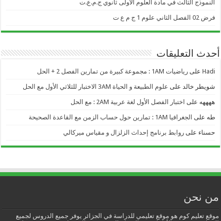
النموذج الثالث في مادة العلوم الأولى ثانوي ج.م.ع.ت
فرض 02 الفصل الثاني علوم 1 ج م ع ت
أحدث التعليقات
Hadi
على
رياضيات 1AM : مجموعة كبيرة من تمارين الفصل 2 + الحل
شويطر خالد
على
علوم الطبيعة و الحياة 3AM الاختبار للثلاثي الأول مع الحل
ههههه
على
اختبار الفصل الأول لغة عربية 2AM : مع الحل
طه
على
الجغرافيا 1AM : تمارين حول حساب الزمن مع القاعدة الصحيحة
حسناء
على
روابط برنامج إحداث الزلزال و مقياس ميركالي
من نحن
موقع تعليم كوم هو موقع تعليمي للدراسة في الجزائر يوفر جميع الدروس لجميع