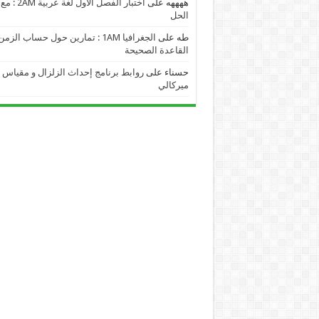
ههههه
على
اختبار الفصل الأول لغة عربية 2AM : مع
الحل
طه
على
الجغرافيا 1AM : تمارين حول حساب الز
القاعدة الصحيحة
حسناء
على
روابط برنامج إحداث الزلزال و مقياس
ميركالي