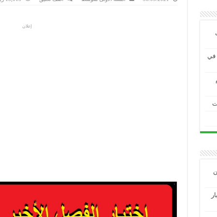
إعلان
ية في
ت
ين
3 الاختبار