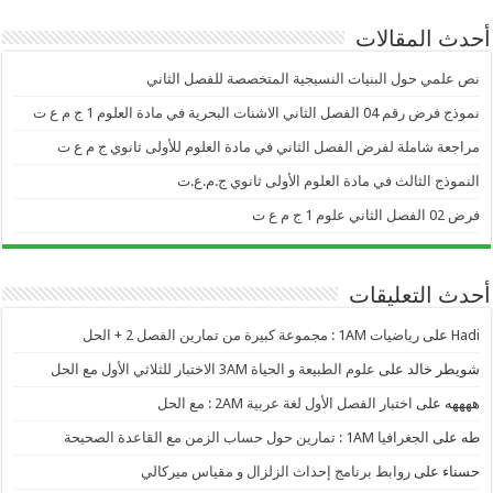
أحدث المقالات
نص علمي حول البنيات النسيجية المتخصصة للفصل الثاني
نموذج فرض رقم 04 الفصل الثاني الاشنات البحرية في مادة العلوم 1 ج م ع ت
مراجعة شاملة لفرض الفصل الثاني في مادة العلوم للأولى ثانوي ج م ع ت
النموذج الثالث في مادة العلوم الأولى ثانوي ج.م.ع.ت
فرض 02 الفصل الثاني علوم 1 ج م ع ت
أحدث التعليقات
Hadi
على
رياضيات 1AM : مجموعة كبيرة من تمارين الفصل 2 + الحل
شويطر خالد
على
علوم الطبيعة و الحياة 3AM الاختبار للثلاثي الأول مع الحل
ههههه
على
اختبار الفصل الأول لغة عربية 2AM : مع الحل
طه
على
الجغرافيا 1AM : تمارين حول حساب الزمن مع القاعدة الصحيحة
حسناء
على
روابط برنامج إحداث الزلزال و مقياس ميركالي