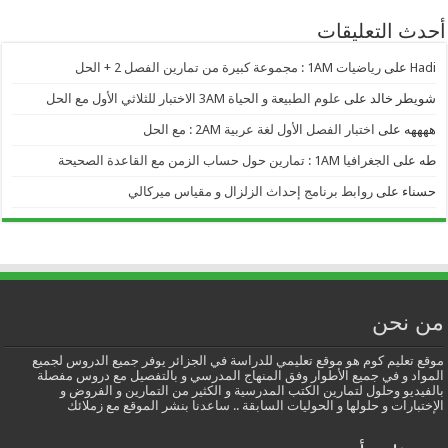
أحدث التعليقات
Hadi
على
رياضيات 1AM : مجموعة كبيرة من تمارين الفصل 2 + الحل
شويطر خالد
على
علوم الطبيعة و الحياة 3AM الاختبار للثلاثي الأول مع الحل
ههههه
على
اختبار الفصل الأول لغة عربية 2AM : مع الحل
طه
على
الجغرافيا 1AM : تمارين حول حساب الزمن مع القاعدة الصحيحة
حسناء
على
روابط برنامج إحداث الزلزال و مقياس ميركالي
من نحن
موقع تعليم كوم هو موقع تعليمي للدراسة في الجزائر يوفر جميع الدروس لجميع
المواد و في جميع الأطوار وفق المنهاج المدرسي و بالتفصيل مع دروس مفصلة
بالفيديو وحلول لتمارين الكتب المدرسية و الكثير من التمارين و الفروض و
الإختبارات و حلولها و الحوليات السابقة .. ساعدنا بنشر الموقع مع زملائك