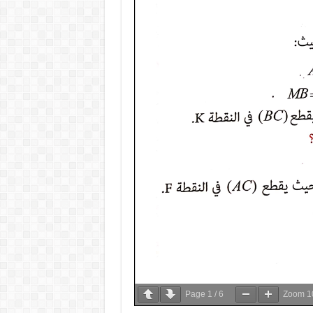
Page
1
/
6
Zoom
1