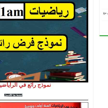
من مع
نموذج رائع في الراياضي
اضغط هنا للتّحميل