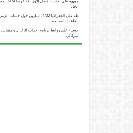
ههههه
على
اختبار الفصل الأول لغة عربية 2AM : مع
الحل
طه
على
الجغرافيا 1AM : تمارين حول حساب الز
القاعدة الصحيحة
حسناء
على
روابط برنامج إحداث الزلزال و مقياس
ميركالي