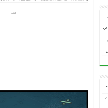
إعلان
ية في
ت
ين
3 الاختبار