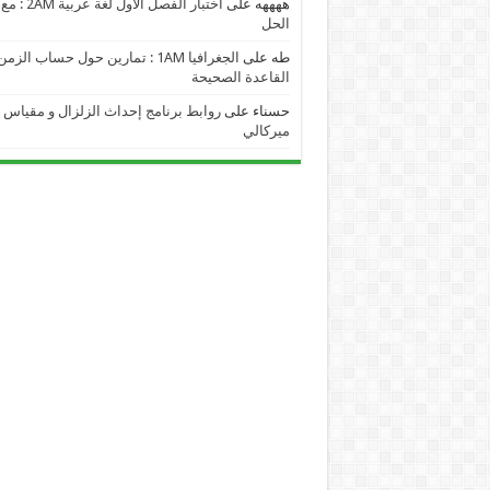
ههههه
على
اختبار الفصل الأول لغة عربية 2AM : مع
الحل
طه
على
الجغرافيا 1AM : تمارين حول حساب الز
القاعدة الصحيحة
حسناء
على
روابط برنامج إحداث الزلزال و مقياس
ميركالي