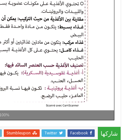
100%
Stumbleupon
Twitter
Facebook
شاركها