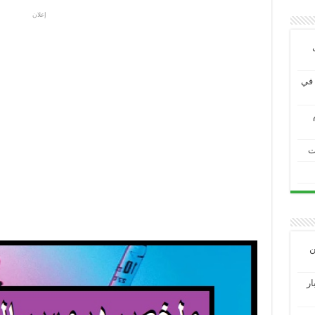
إعلان
ية في
ت
ين
3 الاختبار