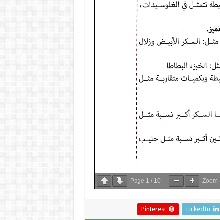
Page
1
/
10
Zoom
Pinterest
LinkedIn