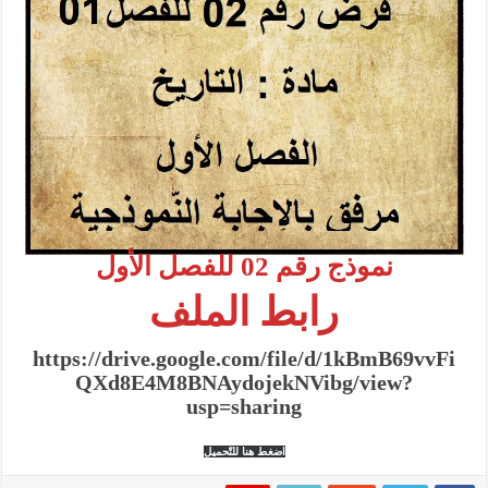
نموذج رقم 02 للفصل الأول
رابط الملف
https://drive.google.com/file/d/1kBmB69vvFi
QXd8E4M8BNAydojekNVibg/view?
usp=sharing
اضغط هنا للتّحميل