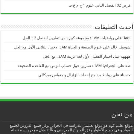
فرض 02 الفصل الثاني علوم 1 ج م ع ت
أحدث التعليقات
Hadi
على
رياضيات 1AM : مجموعة كبيرة من تمارين الفصل 2 + الحل
شويطر خالد
على
علوم الطبيعة و الحياة 3AM الاختبار للثلاثي الأول مع الحل
ههههه
على
اختبار الفصل الأول لغة عربية 2AM : مع الحل
طه
على
الجغرافيا 1AM : تمارين حول حساب الزمن مع القاعدة الصحيحة
حسناء
على
روابط برنامج إحداث الزلزال و مقياس ميركالي
من نحن
موقع تعليم كوم هو موقع تعليمي للدراسة في الجزائر يوفر جميع الدروس لجميع
المواد و في جميع الأطوار وفق المنهاج المدرسي و بالتفصيل مع دروس مفصلة