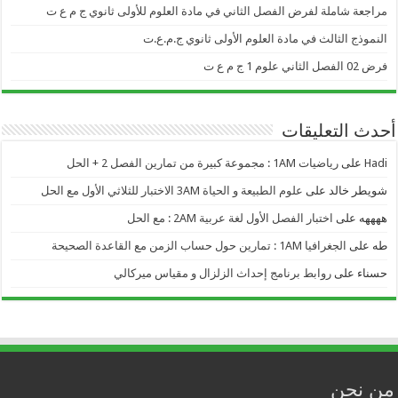
مراجعة شاملة لفرض الفصل الثاني في مادة العلوم للأولى ثانوي ج م ع ت
النموذج الثالث في مادة العلوم الأولى ثانوي ج.م.ع.ت
فرض 02 الفصل الثاني علوم 1 ج م ع ت
أحدث التعليقات
Hadi
على
رياضيات 1AM : مجموعة كبيرة من تمارين الفصل 2 + الحل
شويطر خالد
على
علوم الطبيعة و الحياة 3AM الاختبار للثلاثي الأول مع الحل
ههههه
على
اختبار الفصل الأول لغة عربية 2AM : مع الحل
طه
على
الجغرافيا 1AM : تمارين حول حساب الزمن مع القاعدة الصحيحة
حسناء
على
روابط برنامج إحداث الزلزال و مقياس ميركالي
من نحن