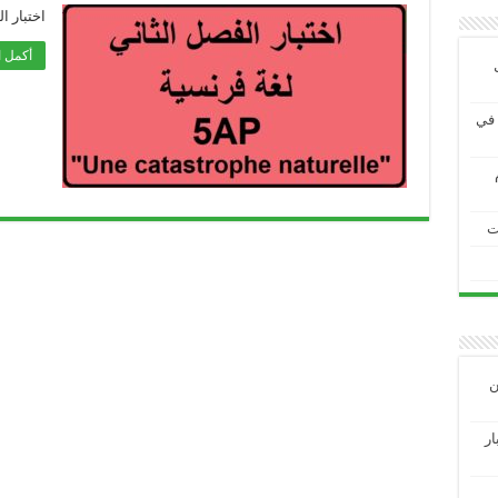
اختبار ا
أكمل ا
ية في
ت
ين
3 الاختبار