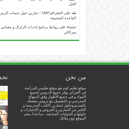
الحل
طه
على
الجغرافيا 1AM : تمارين حول حساب الز
القاعدة الصحيحة
حسناء
على
روابط برنامج إحداث الزلزال و مقياس
ميركالي
من نحن
تحد
موقع تعليم كوم هو موقع تعليمي للدراسة
في الجزائر يوفر جميع الدروس لجميع
المواد و في جميع الأطوار وفق المنهاج
المدرسي و بالتفصيل مع دروس مفصلة
بالفيديو وحلول لتمارين الكتب المدرسية و
الكثير من التمارين و الفروض و الإختبارات و
حلولها و الحوليات السابقة .. ساعدنا بنشر
الموقع مع زملائك