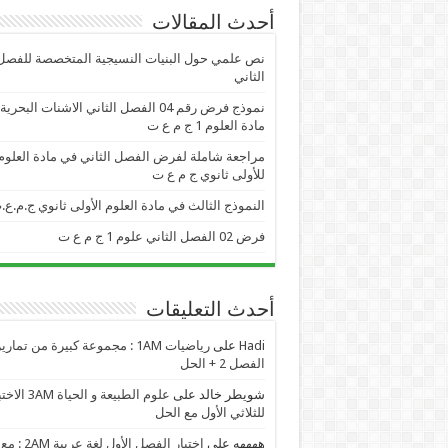
أحدث المقالات
نص علمي حول البنيات النسيجية المتخصصة للفصل
الثاني
نموذج فرض رقم 04 الفصل الثاني الاشنات البحر
مادة العلوم 1 ج م ع ت
مراجعة شاملة لفرض الفصل الثاني في مادة العلوم
للأولى ثانوي ج م ع ت
النموذج الثالث في مادة العلوم الأولى ثانوي ج.م.ع.
فرض 02 الفصل الثاني علوم 1 ج م ع ت
أحدث التعليقات
Hadi
على
رياضيات 1AM : مجموعة كبيرة من تمار
الفصل 2 + الحل
شويطر خالد
على
علوم الطبيعة و الحياة AM
للثلاثي الأول مع الحل
ههههه
على
اختبار الفصل الأول لغة عربية 2AM : مع