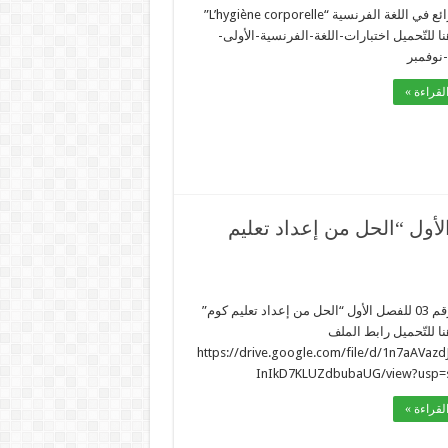
نموذج رائع في اللغة الفرنسية “L’hygiène corporelle”
 للتّحميل اختبارات-اللغة-الفرنسية-الأولى-
نوفمبر
لقراءة »
 1AM : نموذج رقم 03 للفصل الأول “الحل من إعداد تعليم
نموذج رقم 03 للفصل الأول “الحل من إعداد تعليم كوم”
 للتّحميل رابط الملف
https://drive.google.com/file/d/1n7aAVazd
InIkD7KLUZdbubaUG/view?usp=s
لقراءة »