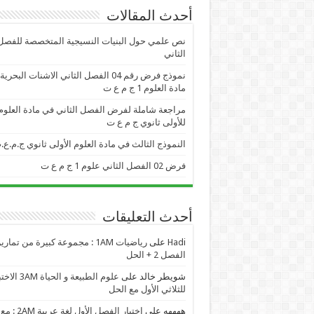
أحدث المقالات
نص علمي حول البنيات النسيجية المتخصصة للفصل
الثاني
نموذج فرض رقم 04 الفصل الثاني الاشنات البحر
مادة العلوم 1 ج م ع ت
مراجعة شاملة لفرض الفصل الثاني في مادة العلوم
للأولى ثانوي ج م ع ت
النموذج الثالث في مادة العلوم الأولى ثانوي ج.م.ع.
فرض 02 الفصل الثاني علوم 1 ج م ع ت
أحدث التعليقات
Hadi
على
رياضيات 1AM : مجموعة كبيرة من تمار
الفصل 2 + الحل
شويطر خالد
على
علوم الطبيعة و الحياة AM
للثلاثي الأول مع الحل
ههههه
على
اختبار الفصل الأول لغة عربية 2AM : مع