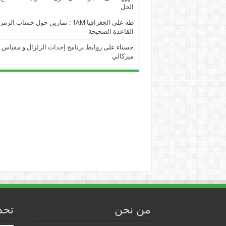
الحل
طه
على
الجغرافيا 1AM : تمارين حول حساب الز
القاعدة الصحيحة
حسناء
على
روابط برنامج إحداث الزلزال و مقياس
ميركالي
من نحن
تحد