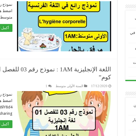
اضغط هنا
متوسط-
أكمل ا
ية في
ت
اللغة الإنجليزية
كوم”
17/12/2020
السنة الأولى متوسط
1
اضغط هنا
ين
J6lY8d4
haring
3 الاختبار
أكمل ا