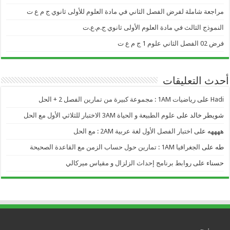
مراجعة شاملة لفرض الفصل الثاني في مادة العلوم للأولى ثانوي ج م ع ت
النموذج الثالث في مادة العلوم الأولى ثانوي ج.م.ع.ت
فرض 02 الفصل الثاني علوم 1 ج م ع ت
أحدث التعليقات
Hadi
على
رياضيات 1AM : مجموعة كبيرة من تمارين الفصل 2 + الحل
شويطر خالد
على
علوم الطبيعة و الحياة 3AM الاختبار للثلاثي الأول مع الحل
ههههه
على
اختبار الفصل الأول لغة عربية 2AM : مع الحل
طه
على
الجغرافيا 1AM : تمارين حول حساب الزمن مع القاعدة الصحيحة
حسناء
على
روابط برنامج إحداث الزلزال و مقياس ميركالي