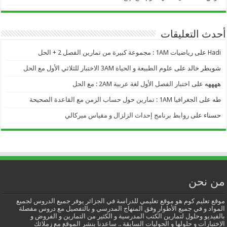
أحدث التعليقات
Hadi
على
رياضيات 1AM : مجموعة كبيرة من تمارين الفصل 2 + الحل
شويطر خالد
على
علوم الطبيعة و الحياة 3AM الاختبار للثلاثي الأول مع الحل
ههههه
على
اختبار الفصل الأول لغة عربية 2AM : مع الحل
طه
على
الجغرافيا 1AM : تمارين حول حساب الزمن مع القاعدة الصحيحة
حسناء
على
روابط برنامج إحداث الزلزال و مقياس ميركالي
من نحن
موقع تعليم كوم هو موقع تعليمي للدراسة في الجزائر يوفر جميع الدروس لجميع
المواد و في جميع الأطوار وفق المنهاج المدرسي و بالتفصيل مع دروس مفصلة
بالفيديو وحلول لتمارين الكتب المدرسية و الكثير من التمارين و الفروض و
الإختبارات و حلولها و الحوليات السابقة .. ساعدنا بنشر الموقع مع زملائك