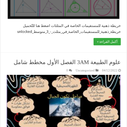
خريطة ذهنية للمستقيمات الخاصة في المثلثات اضغط هنا للتّحميل
خريطة_ذهنية_للمستقيمات_الخاصة_في_مثلث_-_3_متوسط_unlocked
أكمل القراءة »
علوم الطبيعة 3AM الفصل الأول مخطط شامل
0
Uncategorized
04/12/2022