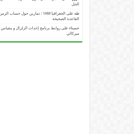
الحل
طه
على
الجغرافيا 1AM : تمارين حول حساب الز
القاعدة الصحيحة
حسناء
على
روابط برنامج إحداث الزلزال و مقياس
ميركالي