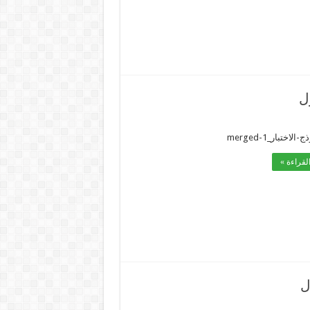
ل
اختبار_merged-1
لقراءة »
ل