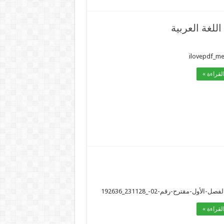
للغة العربية
ilovepdf_m
لقراءة »
-الأول-مقترح-رقم-02-_231128_192636
لقراءة »