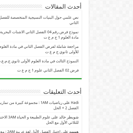
أحدث المقالات
نص علمي حول البنيات النسيجية المتخصصة للفصل
الثاني
نموذج فرض رقم 04 الفصل الثاني الاشنات البحر
مادة العلوم 1 ج م ع ت
مراجعة شاملة لفرض الفصل الثاني في مادة العلوم
للأولى ثانوي ج م ع ت
النموذج الثالث في مادة العلوم الأولى ثانوي ج.م.ع.
فرض 02 الفصل الثاني علوم 1 ج م ع ت
أحدث التعليقات
Hadi
على
رياضيات 1AM : مجموعة كبيرة من تمار
الفصل 2 + الحل
شويطر خالد
على
علوم الطبيعة و الحياة AM
للثلاثي الأول مع الحل
ههههه
على
اختبار الفصل الأول لغة عربية 2AM : مع