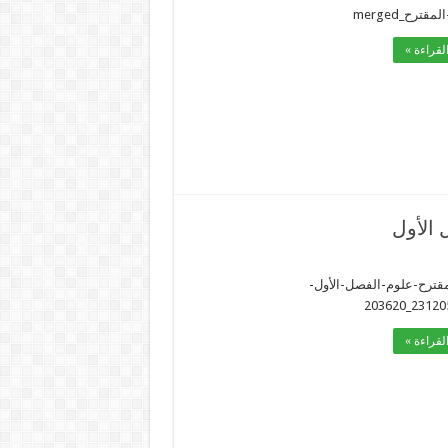
قترح_merged
لقراءة »
 الأول
قترح-علوم-الفصل-الأول-
لقراءة »