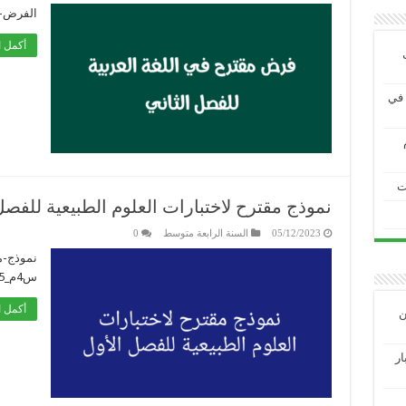
الفرض-الم
أكمل ا
ية في
ت
نموذج مقترح لاختبارات العلوم الطبيعية للفصل
05/12/2023
السنة الرابعة متوسط
0
نموذج-م
س4م_231205_203620
أكمل ا
ين
3 الاختبار