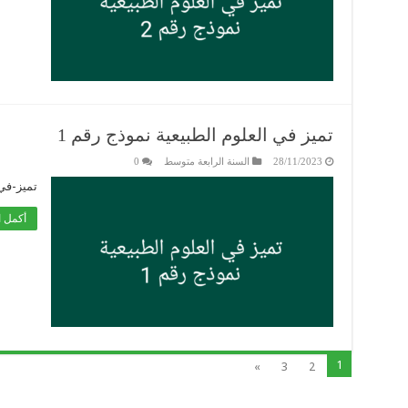
تميز في العلوم الطبيعية نموذج رقم 1
28/11/2023
السنة الرابعة متوسط
0
تميز-في-
أكمل ا
1
»
3
2