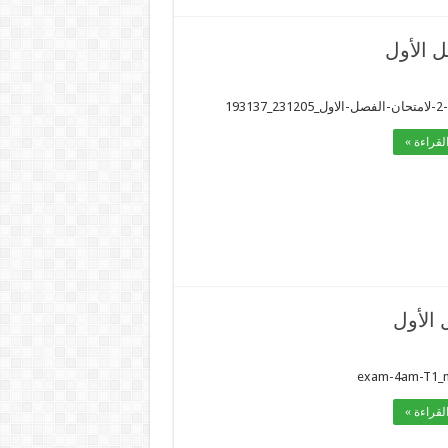
ل الأول
19313
لقراءة »
 الأول
exam-4am-T1_
لقراءة »