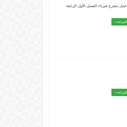
تبار-مقترح-فيزياء-الفصل-الأول-الرابعة-
لقراءة »
لقراءة »