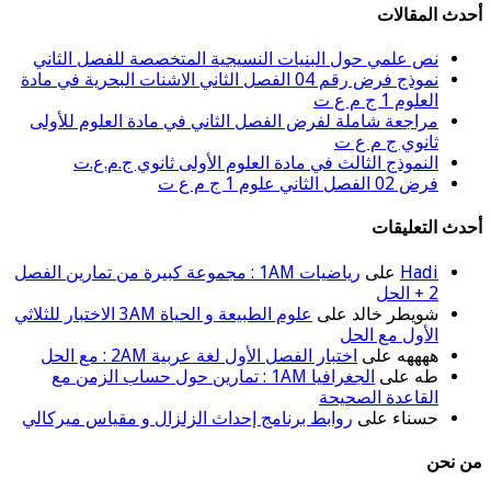
أحدث المقالات
نص علمي حول البنيات النسيجية المتخصصة للفصل الثاني
نموذج فرض رقم 04 الفصل الثاني الاشنات البحرية في مادة
العلوم 1 ج م ع ت
مراجعة شاملة لفرض الفصل الثاني في مادة العلوم للأولى
ثانوي ج م ع ت
النموذج الثالث في مادة العلوم الأولى ثانوي ج.م.ع.ت
فرض 02 الفصل الثاني علوم 1 ج م ع ت
أحدث التعليقات
Hadi
على
رياضيات 1AM : مجموعة كبيرة من تمارين الفصل
2 + الحل
شويطر خالد
على
علوم الطبيعة و الحياة 3AM الاختبار للثلاثي
الأول مع الحل
ههههه
على
اختبار الفصل الأول لغة عربية 2AM : مع الحل
طه
على
الجغرافيا 1AM : تمارين حول حساب الزمن مع
القاعدة الصحيحة
حسناء
على
روابط برنامج إحداث الزلزال و مقياس ميركالي
من نحن