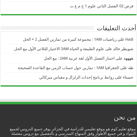
فرض 02 الفصل الثاني علوم 1 ج م ع ت
أحدث التعليقات
Hadi
على
رياضيات 1AM : مجموعة كبيرة من تمارين الفصل 2 + الحل
شويطر خالد
على
علوم الطبيعة و الحياة 3AM الاختبار للثلاثي الأول مع الحل
ههههه
على
اختبار الفصل الأول لغة عربية 2AM : مع الحل
طه
على
الجغرافيا 1AM : تمارين حول حساب الزمن مع القاعدة الصحيحة
حسناء
على
روابط برنامج إحداث الزلزال و مقياس ميركالي
من نحن
موقع تعليم كوم هو موقع تعليمي للدراسة في الجزائر يوفر جميع الدروس لجميع
المواد و في جميع الأطوار وفق المنهاج المدرسي و بالتفصيل مع دروس مفصلة