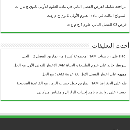
مراجعة شاملة لفرض الفصل الثاني في مادة العلوم للأولى ثانوي ج م ع ت
النموذج الثالث في مادة العلوم الأولى ثانوي ج.م.ع.ت
فرض 02 الفصل الثاني علوم 1 ج م ع ت
أحدث التعليقات
Hadi
على
رياضيات 1AM : مجموعة كبيرة من تمارين الفصل 2 + الحل
شويطر خالد
على
علوم الطبيعة و الحياة 3AM الاختبار للثلاثي الأول مع الحل
ههههه
على
اختبار الفصل الأول لغة عربية 2AM : مع الحل
طه
على
الجغرافيا 1AM : تمارين حول حساب الزمن مع القاعدة الصحيحة
حسناء
على
روابط برنامج إحداث الزلزال و مقياس ميركالي