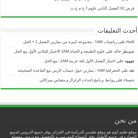
فرض 02 الفصل الثاني علوم 1 ج م ع ت
أحدث التعليقات
Hadi
على
رياضيات 1AM : مجموعة كبيرة من تمارين الفصل 2 + الحل
شويطر خالد
على
علوم الطبيعة و الحياة 3AM الاختبار للثلاثي الأول مع الحل
ههههه
على
اختبار الفصل الأول لغة عربية 2AM : مع الحل
طه
على
الجغرافيا 1AM : تمارين حول حساب الزمن مع القاعدة الصحيحة
حسناء
على
روابط برنامج إحداث الزلزال و مقياس ميركالي
من نحن
موقع تعليم كوم هو موقع تعليمي للدراسة في الجزائر يوفر جميع الدروس لجميع
المواد و في جميع الأطوار وفق المنهاج المدرسي و بالتفصيل مع دروس مفصلة