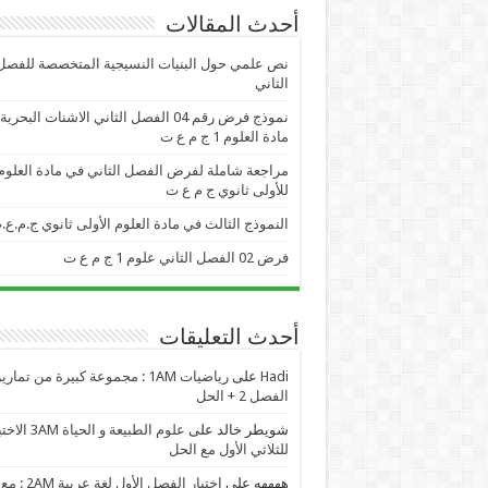
أحدث المقالات
نص علمي حول البنيات النسيجية المتخصصة للفصل
الثاني
نموذج فرض رقم 04 الفصل الثاني الاشنات البحر
مادة العلوم 1 ج م ع ت
مراجعة شاملة لفرض الفصل الثاني في مادة العلوم
للأولى ثانوي ج م ع ت
النموذج الثالث في مادة العلوم الأولى ثانوي ج.م.ع.
فرض 02 الفصل الثاني علوم 1 ج م ع ت
أحدث التعليقات
Hadi
على
رياضيات 1AM : مجموعة كبيرة من تمار
الفصل 2 + الحل
شويطر خالد
على
علوم الطبيعة و الحياة AM
للثلاثي الأول مع الحل
ههههه
على
اختبار الفصل الأول لغة عربية 2AM : مع