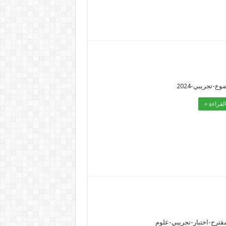
-تجريبي-2024
لقراءة »
قترح-اختبار-تجريبي-علوم