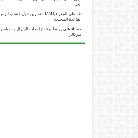
الحل
طه
على
الجغرافيا 1AM : تمارين حول حساب الز
القاعدة الصحيحة
حسناء
على
روابط برنامج إحداث الزلزال و مقياس
ميركالي