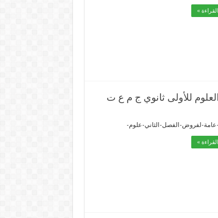
لقراءة »
علوم للأولى ثانوي ج م ع ت
عامة-لفروض-الفصل-الثاني-علوم-
لقراءة »