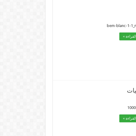
bem-blanc-1-1_
لقراءة »
يات
1000
لقراءة »