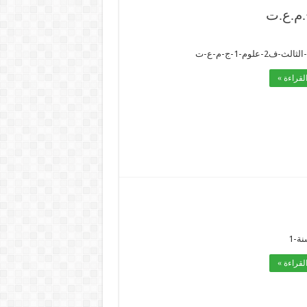
ج.م.ع.ت
-ف2-علوم-1-ج-م-ع-ت
لقراءة »
ة-1
لقراءة »