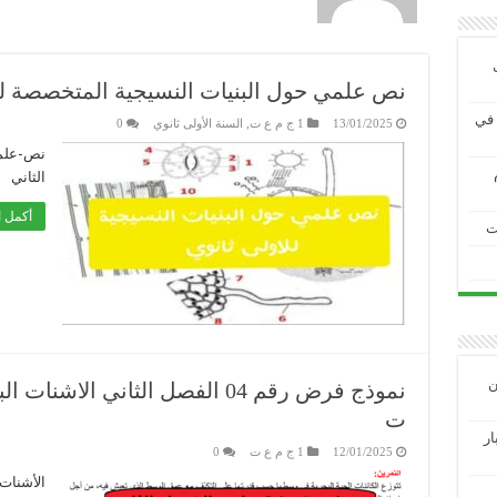
نص علمي حول البنيات النسيجية المتخصصة لل
ية في
13/01/2025
1 ج م ع ت
,
السنة الأولى ثانوي
0
نص-علمي
الثاني
أكمل ا
ت
ين
ت
3 الاختبار
12/01/2025
1 ج م ع ت
0
الأشنات-