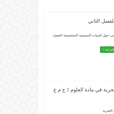
فصل الثاني
-حول-البنيات-النسيجية-المتخصصة-الفصل-
لقراءة »
نموذج فرض رقم 04 الفصل الثاني الاشنات البحرية في مادة العلوم 1 ج م ع
البحرية