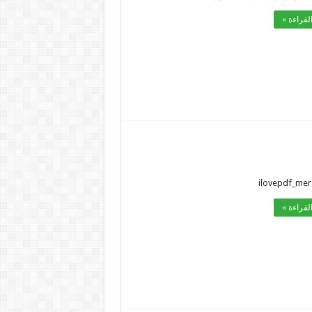
لقراءة »
ilovepdf_me
لقراءة »