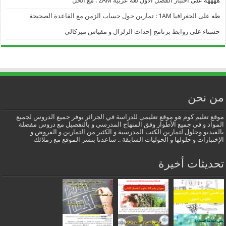
ههههه
على
اختبار الفصل الأول لغة عربية 2AM : مع الحل
طه
على
الجغرافيا 1AM : تمارين حول حساب الزمن مع القاعدة الصحيحة
حسناء
على
روابط برنامج إحداث الزلزال و مقياس ميركالي
من نحن
موقع تعليم كوم هو موقع تعليمي للدراسة في الجزائر يوفر جميع الدروس لجميع
المواد و في جميع الأطوار وفق المنهاج المدرسي و بالتفصيل مع دروس مفصلة
بالفيديو وحلول لتمارين الكتب المدرسية و الكثير من التمارين و الفروض و
الإختبارات و حلولها و الحوليات السابقة .. ساعدنا بنشر الموقع مع زملائك
تحديثات أخيرة