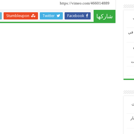
https://vimeo.com/466014889
Stumbleupon
Twitter
Facebook
شاركها
ية في
ت
ين
3 الاختبار