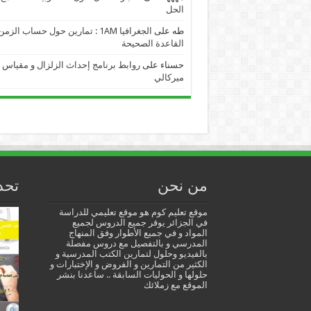
الحل
طه
على
الجغرافيا 1AM : تمارين حول حساب الز
القاعدة الصحيحة
حسناء
على
روابط برنامج إحداث الزلزال و مقياس
ميركالي
من نحن
تحد
موقع تعليم كوم هو موقع تعليمي للدراسة
في الجزائر يوفر جميع الدروس لجميع
المواد و في جميع الأطوار وفق المنهاج
المدرسي و بالتفصيل مع دروس مفصلة
بالفيديو وحلول لتمارين الكتب المدرسية و
الكثير من التمارين و الفروض و الإختبارات و
حلولها و الحوليات السابقة .. ساعدنا بنشر
الموقع مع زملائك