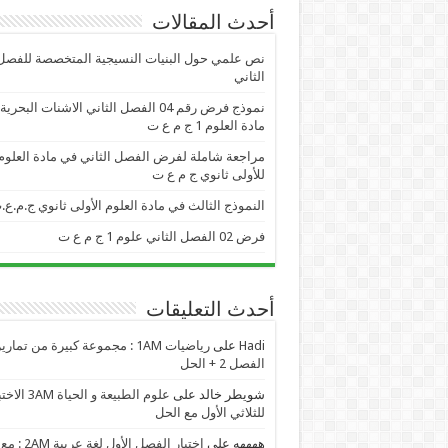
أحدث المقالات
نص علمي حول البنيات النسيجية المتخصصة للفصل
الثاني
نموذج فرض رقم 04 الفصل الثاني الاشنات البحر
مادة العلوم 1 ج م ع ت
مراجعة شاملة لفرض الفصل الثاني في مادة العلوم
للأولى ثانوي ج م ع ت
النموذج الثالث في مادة العلوم الأولى ثانوي ج.م.ع.
فرض 02 الفصل الثاني علوم 1 ج م ع ت
أحدث التعليقات
Hadi
على
رياضيات 1AM : مجموعة كبيرة من تمار
الفصل 2 + الحل
شويطر خالد
على
علوم الطبيعة و الحياة AM
للثلاثي الأول مع الحل
ههههه
على
اختبار الفصل الأول لغة عربية 2AM : مع