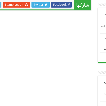
Stumbleupon
Twitter
Facebook
شاركها
ية في
ت
ين
3 الاختبار