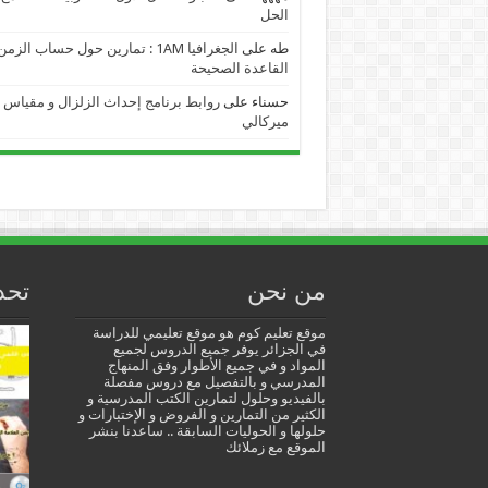
الحل
طه
على
الجغرافيا 1AM : تمارين حول حساب الز
القاعدة الصحيحة
حسناء
على
روابط برنامج إحداث الزلزال و مقياس
ميركالي
من نحن
تحد
موقع تعليم كوم هو موقع تعليمي للدراسة
في الجزائر يوفر جميع الدروس لجميع
المواد و في جميع الأطوار وفق المنهاج
المدرسي و بالتفصيل مع دروس مفصلة
بالفيديو وحلول لتمارين الكتب المدرسية و
الكثير من التمارين و الفروض و الإختبارات و
حلولها و الحوليات السابقة .. ساعدنا بنشر
الموقع مع زملائك