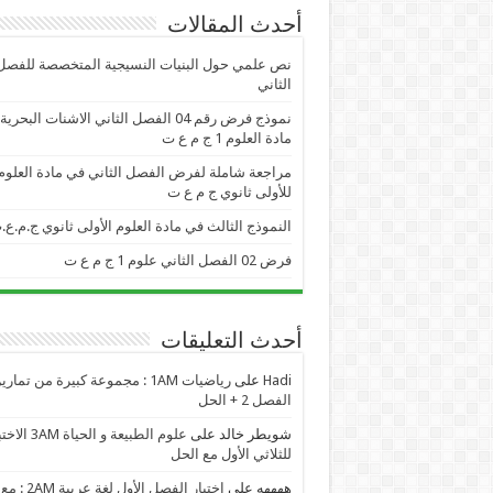
أحدث المقالات
نص علمي حول البنيات النسيجية المتخصصة للفصل
الثاني
نموذج فرض رقم 04 الفصل الثاني الاشنات البحر
مادة العلوم 1 ج م ع ت
مراجعة شاملة لفرض الفصل الثاني في مادة العلوم
للأولى ثانوي ج م ع ت
النموذج الثالث في مادة العلوم الأولى ثانوي ج.م.ع.
فرض 02 الفصل الثاني علوم 1 ج م ع ت
أحدث التعليقات
Hadi
على
رياضيات 1AM : مجموعة كبيرة من تمار
الفصل 2 + الحل
شويطر خالد
على
علوم الطبيعة و الحياة AM
للثلاثي الأول مع الحل
ههههه
على
اختبار الفصل الأول لغة عربية 2AM : مع