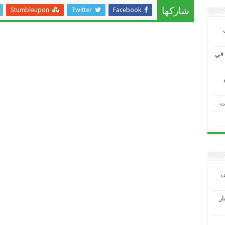
Stumbleupon
Twitter
Facebook
شاركها
ية في
ت
ين
3 الاختبار