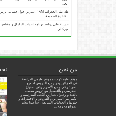
الحل
طه
على
الجغرافيا 1AM : تمارين حول حساب الز
القاعدة الصحيحة
حسناء
على
روابط برنامج إحداث الزلزال و مقياس
ميركالي
من نحن
تحد
موقع تعليم كوم هو موقع تعليمي للدراسة
في الجزائر يوفر جميع الدروس لجميع
المواد و في جميع الأطوار وفق المنهاج
المدرسي و بالتفصيل مع دروس مفصلة
بالفيديو وحلول لتمارين الكتب المدرسية و
الكثير من التمارين و الفروض و الإختبارات و
حلولها و الحوليات السابقة .. ساعدنا بنشر
الموقع مع زملائك