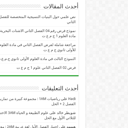
أحدث المقالات
نص علمي حول البنيات النسيجية المتخصصة للفصل
الثاني
نموذج فرض رقم 04 الفصل الثاني الاشنات البحر
مادة العلوم 1 ج م ع ت
مراجعة شاملة لفرض الفصل الثاني في مادة العلوم
للأولى ثانوي ج م ع ت
النموذج الثالث في مادة العلوم الأولى ثانوي ج.م.ع.
فرض 02 الفصل الثاني علوم 1 ج م ع ت
أحدث التعليقات
Hadi
على
رياضيات 1AM : مجموعة كبيرة من تمار
الفصل 2 + الحل
شويطر خالد
على
علوم الطبيعة و الحياة AM
للثلاثي الأول مع الحل
ههههه
على
اختبار الفصل الأول لغة عربية 2AM : مع