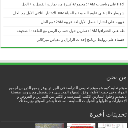
Hadi
على
رياضيات 1AM : مجموعة كبيرة من تمارين الفصل 2 + الحل
شويطر خالد
على
علوم الطبيعة و الحياة 3AM الاختبار للثلاثي الأول مع الحل
ههههه
على
اختبار الفصل الأول لغة عربية 2AM : مع الحل
طه
على
الجغرافيا 1AM : تمارين حول حساب الزمن مع القاعدة الصحيحة
حسناء
على
روابط برنامج إحداث الزلزال و مقياس ميركالي
من نحن
موقع تعليم كوم هو موقع تعليمي للدراسة في الجزائر يوفر جميع الدروس لجميع
المواد و في جميع الأطوار وفق المنهاج المدرسي و بالتفصيل مع دروس مفصلة
بالفيديو وحلول لتمارين الكتب المدرسية و الكثير من التمارين و الفروض و
الإختبارات و حلولها و الحوليات السابقة .. ساعدنا بنشر الموقع مع زملائك
تحديثات أخيرة