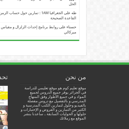
الحل
طه
على
الجغرافيا 1AM : تمارين حول حساب الز
القاعدة الصحيحة
حسناء
على
روابط برنامج إحداث الزلزال و مقياس
ميركالي
من نحن
تحد
موقع تعليم كوم هو موقع تعليمي للدراسة
في الجزائر يوفر جميع الدروس لجميع
المواد و في جميع الأطوار وفق المنهاج
المدرسي و بالتفصيل مع دروس مفصلة
بالفيديو وحلول لتمارين الكتب المدرسية و
الكثير من التمارين و الفروض و الإختبارات و
حلولها و الحوليات السابقة .. ساعدنا بنشر
الموقع مع زملائك