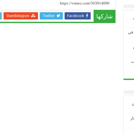
https://vimeo.com/503914090
Stumbleupon
Twitter
Facebook
شاركها
ية في
ت
ين
3 الاختبار