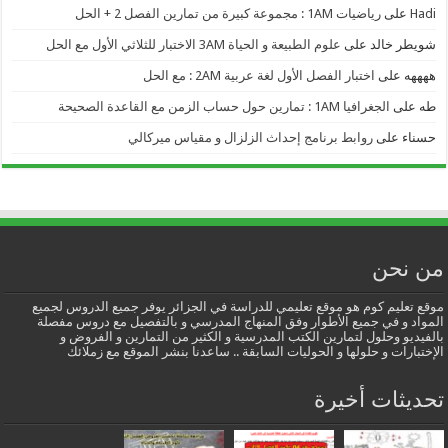
Hadi
على
رياضيات 1AM : مجموعة كبيرة من تمارين الفصل 2 + الحل
شويطر خالد
على
علوم الطبيعة و الحياة 3AM الاختبار للثلاثي الأول مع الحل
ههههه
على
اختبار الفصل الأول لغة عربية 2AM : مع الحل
طه
على
الجغرافيا 1AM : تمارين حول حساب الزمن مع القاعدة الصحيحة
حسناء
على
روابط برنامج إحداث الزلزال و مقياس ميركالي
من نحن
موقع تعليم كوم هو موقع تعليمي للدراسة في الجزائر يوفر جميع الدروس لجميع
المواد و في جميع الأطوار وفق المنهاج المدرسي و بالتفصيل مع دروس مفصلة
بالفيديو وحلول لتمارين الكتب المدرسية و الكثير من التمارين و الفروض و
الإختبارات و حلولها و الحوليات السابقة .. ساعدنا بنشر الموقع مع زملائك
تحديثات أخيرة