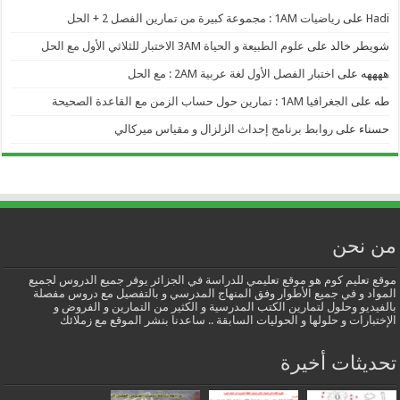
Hadi
على
رياضيات 1AM : مجموعة كبيرة من تمارين الفصل 2 + الحل
شويطر خالد
على
علوم الطبيعة و الحياة 3AM الاختبار للثلاثي الأول مع الحل
ههههه
على
اختبار الفصل الأول لغة عربية 2AM : مع الحل
طه
على
الجغرافيا 1AM : تمارين حول حساب الزمن مع القاعدة الصحيحة
حسناء
على
روابط برنامج إحداث الزلزال و مقياس ميركالي
من نحن
موقع تعليم كوم هو موقع تعليمي للدراسة في الجزائر يوفر جميع الدروس لجميع
المواد و في جميع الأطوار وفق المنهاج المدرسي و بالتفصيل مع دروس مفصلة
بالفيديو وحلول لتمارين الكتب المدرسية و الكثير من التمارين و الفروض و
الإختبارات و حلولها و الحوليات السابقة .. ساعدنا بنشر الموقع مع زملائك
تحديثات أخيرة