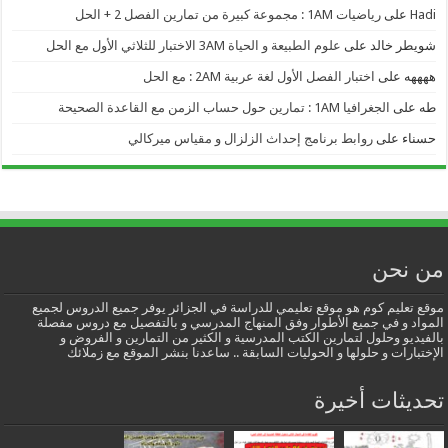
Hadi
على
رياضيات 1AM : مجموعة كبيرة من تمارين الفصل 2 + الحل
شويطر خالد
على
علوم الطبيعة و الحياة 3AM الاختبار للثلاثي الأول مع الحل
ههههه
على
اختبار الفصل الأول لغة عربية 2AM : مع الحل
طه
على
الجغرافيا 1AM : تمارين حول حساب الزمن مع القاعدة الصحيحة
حسناء
على
روابط برنامج إحداث الزلزال و مقياس ميركالي
من نحن
موقع تعليم كوم هو موقع تعليمي للدراسة في الجزائر يوفر جميع الدروس لجميع
المواد و في جميع الأطوار وفق المنهاج المدرسي و بالتفصيل مع دروس مفصلة
بالفيديو وحلول لتمارين الكتب المدرسية و الكثير من التمارين و الفروض و
الإختبارات و حلولها و الحوليات السابقة .. ساعدنا بنشر الموقع مع زملائك
تحديثات أخيرة