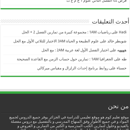
فرض 02 الفصل الثاني علوم 1 ج م ع ت
أحدث التعليقات
Hadi
على
رياضيات 1AM : مجموعة كبيرة من تمارين الفصل 2 + الحل
شويطر خالد
على
علوم الطبيعة و الحياة 3AM الاختبار للثلاثي الأول مع الحل
ههههه
على
اختبار الفصل الأول لغة عربية 2AM : مع الحل
طه
على
الجغرافيا 1AM : تمارين حول حساب الزمن مع القاعدة الصحيحة
حسناء
على
روابط برنامج إحداث الزلزال و مقياس ميركالي
من نحن
موقع تعليم كوم هو موقع تعليمي للدراسة في الجزائر يوفر جميع الدروس لجميع
المواد و في جميع الأطوار وفق المنهاج المدرسي و بالتفصيل مع دروس مفصلة
بالفيديو وحلول لتمارين الكتب المدرسية و الكثير من التمارين و الفروض و