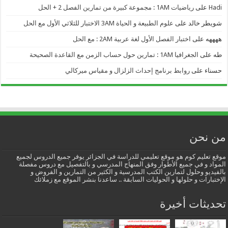
Hadi
على
رياضيات 1AM : مجموعة كبيرة من تمارين الفصل 2 + الحل
شويطر خالد
على
علوم الطبيعة و الحياة 3AM الاختبار للثلاثي الأول مع الحل
ههههه
على
اختبار الفصل الأول لغة عربية 2AM : مع الحل
طه
على
الجغرافيا 1AM : تمارين حول حساب الزمن مع القاعدة الصحيحة
حسناء
على
روابط برنامج إحداث الزلزال و مقياس ميركالي
من نحن
موقع تعليم كوم هو موقع تعليمي للدراسة في الجزائر يوفر جميع الدروس لجميع
المواد و في جميع الأطوار وفق المنهاج المدرسي و بالتفصيل مع دروس مفصلة
بالفيديو وحلول لتمارين الكتب المدرسية و الكثير من التمارين و الفروض و
الإختبارات و حلولها و الحوليات السابقة .. ساعدنا بنشر الموقع مع زملائك
تحديثات أخيرة