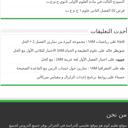
النموذج الثالث في مادة العلوم الأولى ثانوي ج.م.ع.ت
فرض 02 الفصل الثاني علوم 1 ج م ع ت
أحدث التعليقات
Hadi
على
رياضيات 1AM : مجموعة كبيرة من تمارين الفصل 2 + الحل
شويطر خالد
على
علوم الطبيعة و الحياة 3AM الاختبار للثلاثي الأول مع الحل
ههههه
على
اختبار الفصل الأول لغة عربية 2AM : مع الحل
طه
على
الجغرافيا 1AM : تمارين حول حساب الزمن مع القاعدة الصحيحة
حسناء
على
روابط برنامج إحداث الزلزال و مقياس ميركالي
من نحن
موقع تعليم كوم هو موقع تعليمي للدراسة في الجزائر يوفر جميع الدروس لجميع